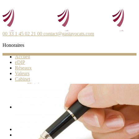
00 33 1 45 02 21 00
contact@gastavocats.com
Honoraires
Accueil
eDIP
Réseaux
Valeurs
Cabinet
Histoire
Associés
Honoraires
Prix et distinctions
Compétences
Techniques
Secteurs d’activité
Juridiques
Bibliothèque
Blog