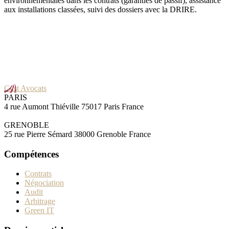
environnementales dans les contrats (garanties de passif), assistance
aux installations classées, suivi des dossiers avec la DRIRE.
Gast Avocats
PARIS
4 rue Aumont Thiéville 75017 Paris France
GRENOBLE
25 rue Pierre Sémard 38000 Grenoble France
Compétences
Contrats
Négociation
Audit
Arbitrage
Green IT