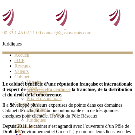
00 33 1 45 02 21 00
contact@gastavocats.com
Juridiques
Accueil
eDIP
Réseaux
Valeurs
Cabinet
Histoire
Le cabinet bénéficie d’une réputation française et internationale
Associés
d’expert de
senza ricetta cenforce
la franchise, de la distribution
Honoraires
et du droit de la concurrence.
Prix et distinctions
Compétences
Il a développé plusieurs expertises de pointe dans ces domaines.
Techniques
Cabinet de niche, il est un incontournable et a de très grandes
Secteurs d’activité
enseignes pour clientèle. Il s’agit du Pôle Réseaux.
Juridiques
Bibliothèque
Depuis 2011, le cabinet s’est agrandi avec l’ouverture d’un Pôle de
Blog
Droit de l’environnement et Green IT, y compris leurs liens avec les