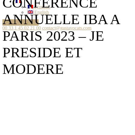
CONFERENCE
Français
English
ANNUELLE IBA A
Ask your question
00 33 1 45 02 21 00
contact@gastavocats.com
PARIS 2023 – JE
PRESIDE ET
MODERE